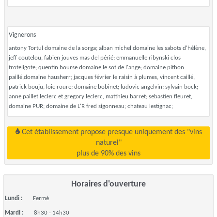
Vignerons
antony Tortul domaine de la sorga; alban michel domaine les sabots d'hélène,
jeff coutelou, fabien jouves mas del périé; emmanuelle ribynski clos
troteligote; quentin bourse domaine le sot de l'ange; domaine pithon
paillé,domaine hausherr; jacques février le raisin à plumes, vincent caillé,
patrick bouju, loic roure; domaine bobinet; ludovic angelvin; sylvain bock;
anne paillet leclerc et gregory leclerc, matthieu barret; sebastien fleuret,
domaine PUR; domaine de L'R fred sigonneau; chateau lestignac;
Cet établissement propose presque uniquement des "vins
naturel"
plus de 90% des vins
Horaires d'ouverture
Lundi :
Fermé
Mardi :
8h30 - 14h30