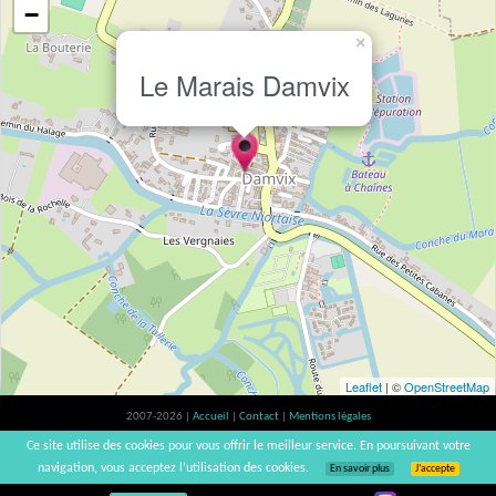
−
×
Le Marais Damvix
Leaflet
| ©
OpenStreetMap
2007-2026 |
Accueil
|
Contact
|
Mentions légales
L'abus d'alcool est dangereux pour la santé, à consommer avec modération. |
Ce site utilise des cookies pour vous offrir le meilleur service. En poursuivant votre
vinsnaturels | v3.12
navigation, vous acceptez l’utilisation des cookies.
En savoir plus
J’accepte