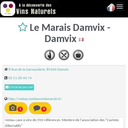
Toggl
navig
Le Marais Damvix -
Damvix
8 Rue de la Garnauderie, 85420 Damvix
02 51 00 44 74
Contacter par mail
http://restaurantdamvixlemarais.fr/
1
0
restau cave à vins de 350 références. Membre de l'association des "Cavistes
Alternatifs"