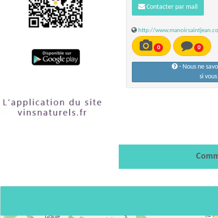
Contacter par mail
http://www.manoirsaintjean.c
0
0
- Nous ne sav
si vou
Comm