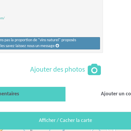
om/
ons pas la proportion de "vins naturel" proposés
s les savez laissez nous un message
Ajouter des photos
entaires
Ajouter un c
Afficher / Cacher la carte