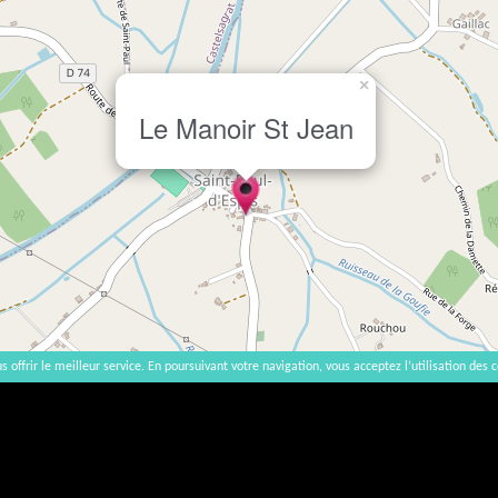
×
Le Manoir St Jean
s offrir le meilleur service. En poursuivant votre navigation, vous acceptez l’utilisation des c
2007-2026 |
Accueil
|
Contact
|
Mentions légales
L'abus d'alcool est dangereux pour la santé, à consommer avec modération. | vinsnaturels | v3.12