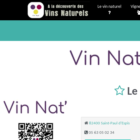
Le vin naturel
Vign
Le
82400 Saint-Paul d'Espis
05 63 05 02 34