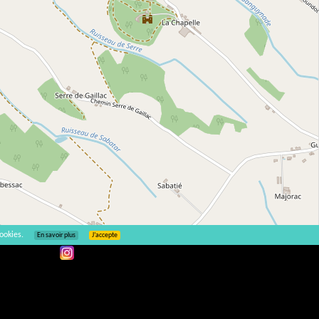
ookies.
En savoir plus
J’accepte
Leaflet
| ©
OpenStreetMap