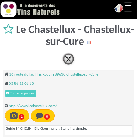
Toggl
navig
Le Chastellux - Chastellux-
sur-Cure
16 route du lac l'His Raquin 89630 Chastellux-sur-Cure
03 86 32 08 83
Contacter par mail
http://www.lechastellux.com/
1
0
Guide MICHELIN : Bib Gourmand ; Standing simple.