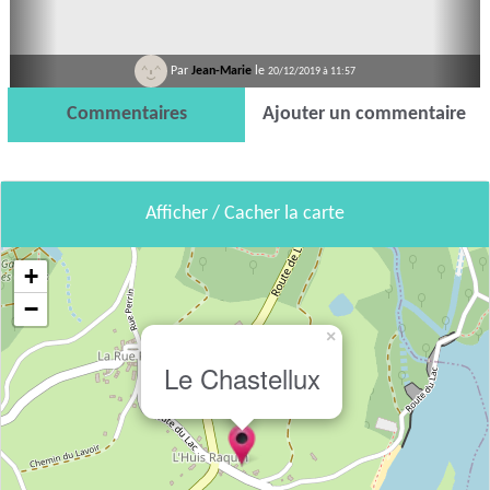
Par
Jean-Marie
le
20/12/2019 à 11:57
Commentaires
Ajouter un commentaire
Afficher / Cacher la carte
+
−
×
Le Chastellux