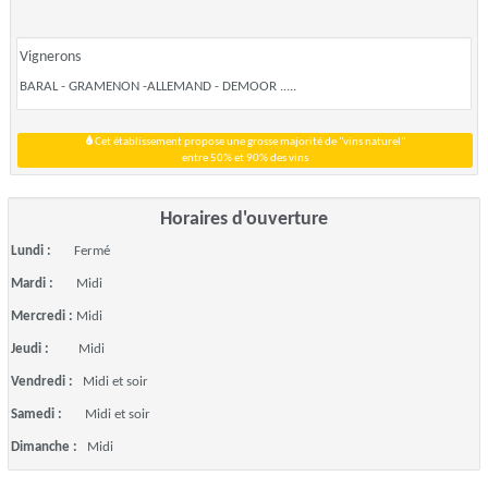
Vignerons
BARAL - GRAMENON -ALLEMAND - DEMOOR .....
Cet établissement propose une grosse majorité de "vins naturel"
entre 50% et 90% des vins
Horaires d'ouverture
Lundi :
Fermé
Mardi :
Midi
Mercredi :
Midi
Jeudi :
Midi
Vendredi :
Midi et soir
Samedi :
Midi et soir
Dimanche :
Midi