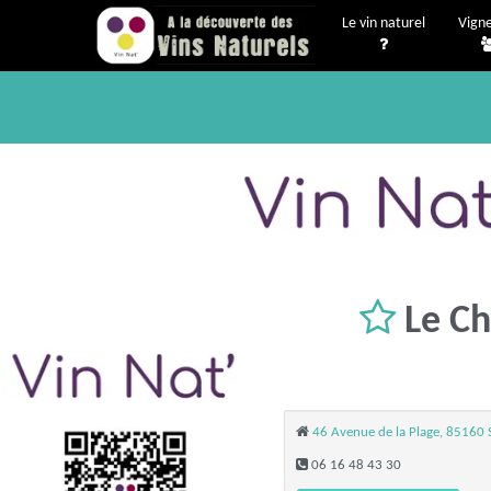
Le vin naturel
Vign
Le Ch
46 Avenue de la Plage, 85160 
06 16 48 43 30