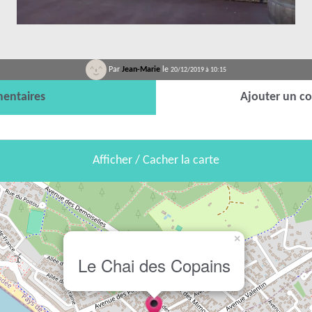
Par
Jean-Marie
le
20/12/2019 à 10:15
entaires
Ajouter un c
Afficher / Cacher la carte
×
Le Chai des Copains