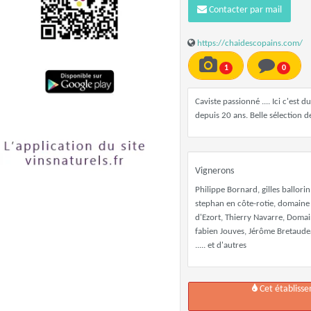
Contacter par mail
https://chaidescopains.com/
1
0
Caviste passionné .... Ici c'est
depuis 20 ans. Belle sélection d
Vignerons
Philippe Bornard, gilles ballori
stephan en côte-rotie, domaine 
d'Ezort, Thierry Navarre, Doma
fabien Jouves, Jérôme Bretaudea
..... et d'autres
Cet établiss