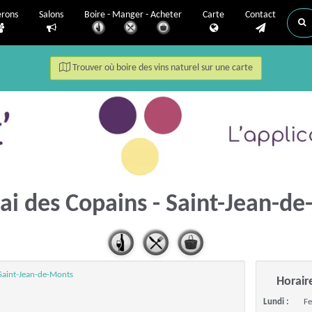
erons
Salons
Boire - Manger - Acheter
Carte
Contact
Trouver où boire des vins naturel sur une carte
ai des Copains - Saint-Jean-d
Saint-Jean-de-Monts
Horair
Lundi :
F