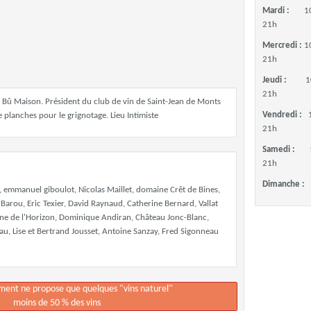
Mardi :
1
21h
Mercredi :
1
21h
Jeudi :
1
21h
 du Bû Maison. Président du club de vin de Saint-Jean de Monts
Vendredi :
e planches pour le grignotage. Lieu Intimiste
21h
Samedi :
21h
Dimanche :
n, emmanuel giboulot, Nicolas Maillet, domaine Crêt de Bines,
Barou, Eric Texier, David Raynaud, Catherine Bernard, Vallat
ine de l'Horizon, Dominique Andiran, Château Jonc-Blanc,
u, Lise et Bertrand Jousset, Antoine Sanzay, Fred Sigonneau
ement ne propose que quelques "vins naturel"
moins de 50 % des vins