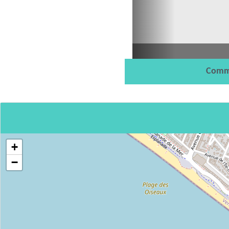
Comm
+
−