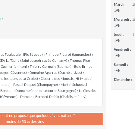
Mardi :
1
19h
r/
Mercredi :
1
19h
Jeudi :
1
19h
Vendredi :
Mas Foulaquier (Pic St Loup) ; Philippe Pibarot (languedoc) ;
19h
SCEA La Tâche (Saint Joseph cuvée Guillamy) ; Thomas Pico
Samedi :
 Gasnier (chinon) ; Thierry Germain (Saumur) ; Bois-Brinçon
19h
ouges (Cévennes) ; Domaine Agarrus (Duché d'Uzes) ;
les tours et La Grolet) ; Closerie des Moussis (Ht Medoc) ;
Dimanche :
u pape) ; Pascal Doquet (Champagne) ; Martin Schaetzel
(Bandol) ; Domaine Chantal Lescure (Bourgogne) ; Le Clos des
(Cévennes) ; Domaine Bernard Defaix (Chablis et Rully)
ement ne propose que quelques "vins naturel"
moins de 50 % des vins