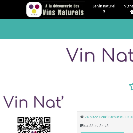
Le vin naturel
Vign
24 place Henri Barbusse 30100
04 66 52 85 78