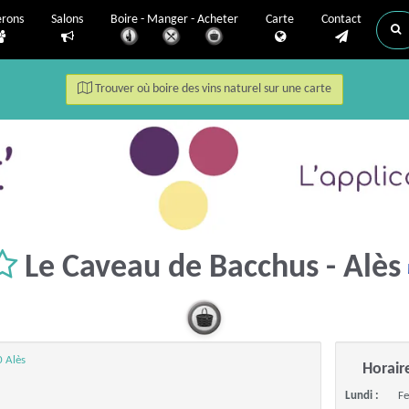
erons
Salons
Boire - Manger - Acheter
Carte
Contact
Trouver où boire des vins naturel sur une carte
Le Caveau de Bacchus - Alès
 Alès
Horair
Lundi :
F