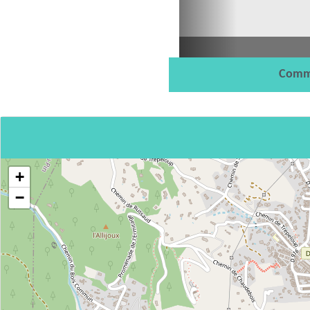
Comm
+
−