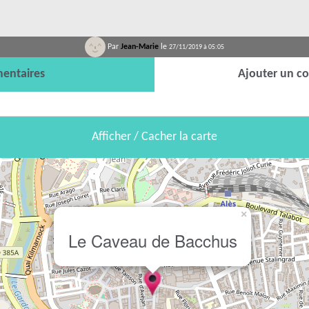
Par
Jean-Marie
le
27/11/2019 à 05:05
entaires
Ajouter un c
Afficher / Cacher la carte
×
Le Caveau de Bacchus