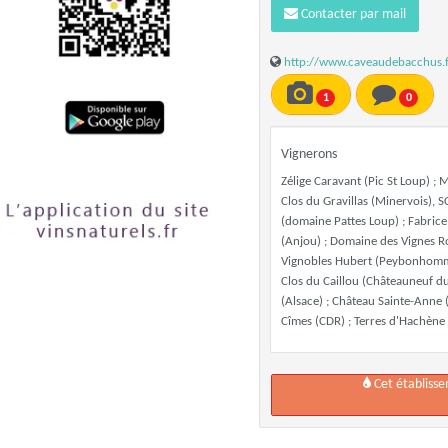
Contacter par mail
http://www.caveaudebacchus.f
1
0
Vignerons
Zélige Caravant (Pic St Loup) ; 
Clos du Gravillas (Minervois), 
(domaine Pattes Loup) ; Fabrice
(Anjou) ; Domaine des Vignes R
Vignobles Hubert (Peybonhomme 
Clos du Caillou (Châteauneuf d
(Alsace) ; Château Sainte-Anne 
Cîmes (CDR) ; Terres d'Hachène 
Cet établiss