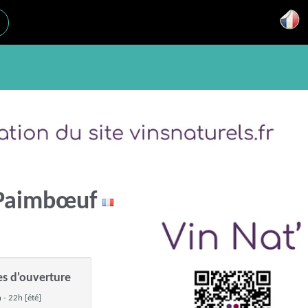
 - Paimbœuf
es d'ouverture
 - 22h [été]