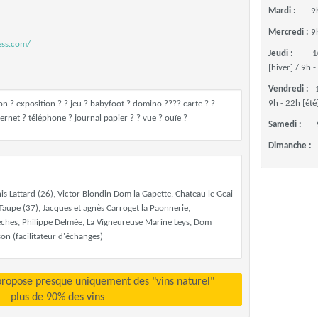
Mardi :
9h
Mercredi :
9h
ess.com/
Jeudi :
1
[hiver] / 9h -
Vendredi :
9h - 22h [été
ion ? exposition ? ? jeu ? babyfoot ? domino ???? carte ? ?
ternet ? téléphone ? journal papier ? ? vue ? ouïe ?
Samedi :
Dimanche :
s Lattard (26), Victor Blondin Dom la Gapette, Chateau le Geai
aupe (37), Jacques et agnès Carroget la Paonnerie,
ches, Philippe Delmée, La Vigneureuse Marine Leys, Dom
son (facilitateur d'échanges)
propose presque uniquement des "vins naturel"
plus de 90% des vins