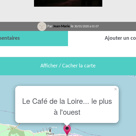
Par
Jean-Marie
le
30/01/2020 à 01:07
entaires
Ajouter un c
Afficher / Cacher la carte
×
Le Café de la Loire... le plus
à l'ouest