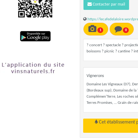
Contacter par mail
https://lecafedelaloire.wordpr
1
0
? concert ? spectacle ? project
boissons ? picnic ? cantine ? in
Vignerons
Domaine Les Vigneaux (07), Deni
(Bordeaux sup), Domaine de la T
Complémen'Terre, Les roches sè
Terres Promises, ... Grain de rai
Cet établissement 