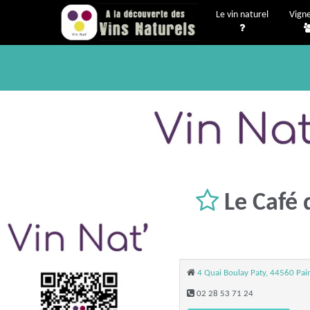
Le vin naturel
Vign
Le Café 
4 Quai Boulay Paty, 44560 P
02 28 53 71 24