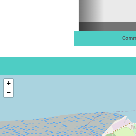
Comm
+
−