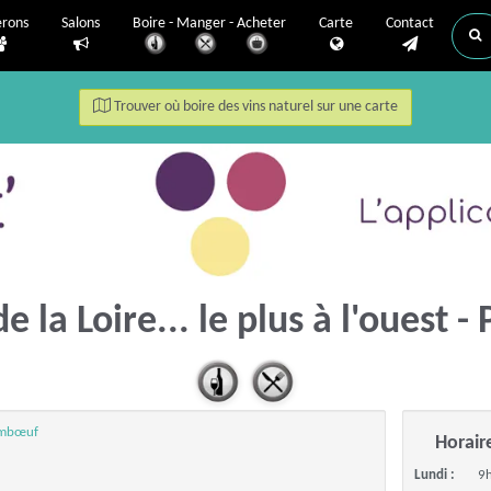
erons
Salons
Boire - Manger - Acheter
Carte
Contact
Trouver où boire des vins naturel sur une carte
de la Loire... le plus à l'ouest
aimbœuf
Horair
Lundi :
9h