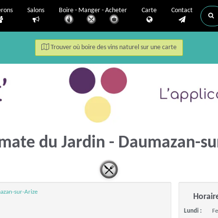
erons
Salons
Boire - Manger - Acheter
Carte
Contact
Trouver où boire des vins naturel sur une carte
omate du Jardin - Daumazan-su
mazan-sur-Arize
Horair
Lundi :
F