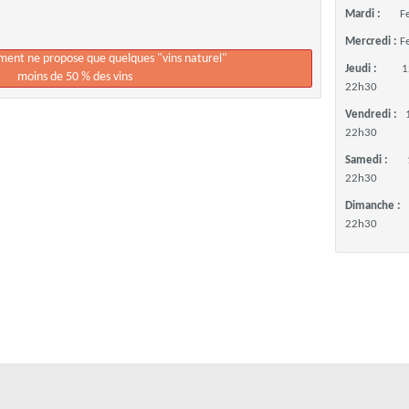
Mardi :
F
Mercredi :
F
ement ne propose que quelques "vins naturel"
Jeudi :
1
moins de 50 % des vins
22h30
Vendredi :
22h30
Samedi :
22h30
Dimanche :
22h30