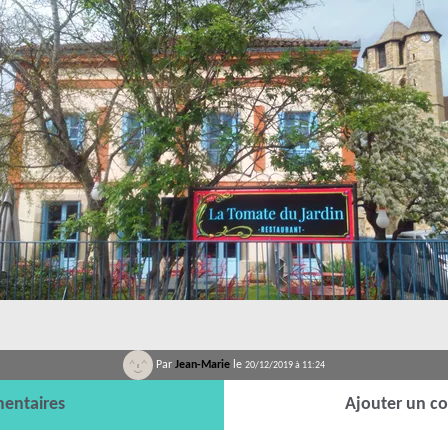
Par
Jean-Marie
le
20/12/2019 à 11:24
entaires
Ajouter un c