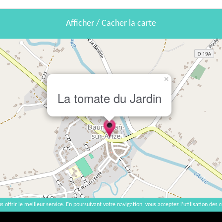
Afficher / Cacher la carte
×
La tomate du Jardin
s offrir le meilleur service. En poursuivant votre navigation, vous acceptez l’utilisation des c