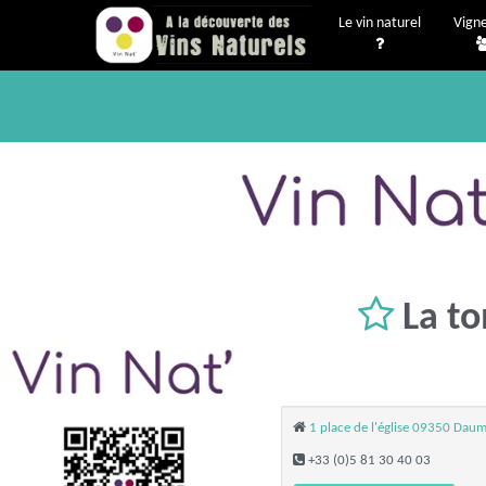
Le vin naturel
Vign
La t
1 place de l'église 09350 Dau
+33 (0)5 81 30 40 03