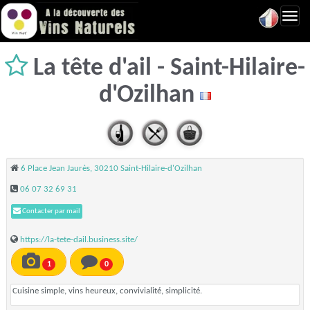
Toggl
navig
La tête d'ail - Saint-Hilaire-
d'Ozilhan
6 Place Jean Jaurès, 30210 Saint-Hilaire-d'Ozilhan
06 07 32 69 31
Contacter par mail
https://la-tete-dail.business.site/
1
0
Cuisine simple, vins heureux, convivialité, simplicité.