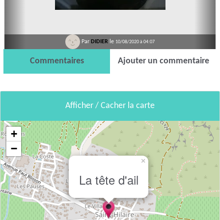
Par
DIDIER
le
10/08/2020 à 04:07
Commentaires
Ajouter un commentaire
Afficher / Cacher la carte
+
−
×
La tête d'ail