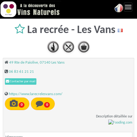
Toggl
navig
La recrée - Les Vans
49 Rte de Paiolive, 07140 Les Vans
06 83 61 21 21
Contacter par mail
https://www.larecrelesvans.com/
0
0
Description détaillée sur