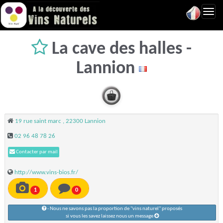
Toggl
navig
La cave des halles -
Lannion
19 rue saint marc , 22300 Lannion
02 96 48 78 26
Contacter par mail
http://www.vins-bios.fr/
1
0
- Nous ne savons pas la proportion de "vins naturel" proposés
si vous les savez laissez nous un message