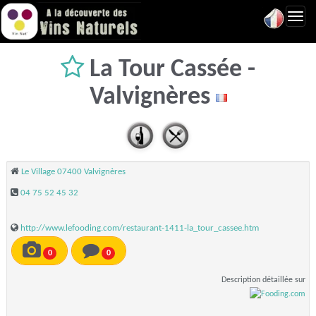
Toggl
navig
La Tour Cassée -
Valvignères
Le Village 07400 Valvignères
04 75 52 45 32
http://www.lefooding.com/restaurant-1411-la_tour_cassee.htm
0
0
Description détaillée sur