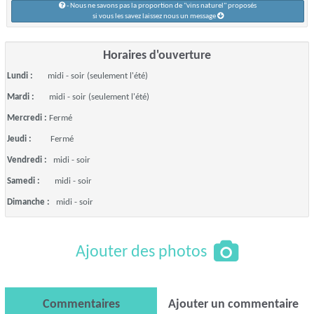
- Nous ne savons pas la proportion de "vins naturel" proposés
si vous les savez laissez nous un message
Horaires d'ouverture
Lundi :
midi - soir (seulement l'été)
Mardi :
midi - soir (seulement l'été)
Mercredi :
Fermé
Jeudi :
Fermé
Vendredi :
midi - soir
Samedi :
midi - soir
Dimanche :
midi - soir
Ajouter des photos
Commentaires
Ajouter un commentaire