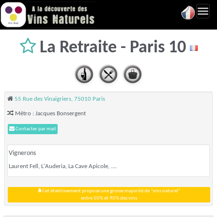
Toggl
navig
La Retraite - Paris 10
55 Rue des Vinaigriers, 75010 Paris
Métro : Jacques Bonsergent
Contacter par mail
Vignerons
Laurent Fell, L'Auderia, La Cave Apicole, ....
Cet établissement propose une grosse majorité de "vins naturel"
entre 50% et 90% des vins