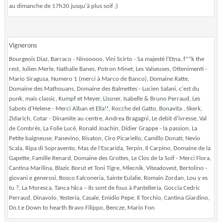
au dimanche de 17h30 jusqu'à plus soif ;)
Vignerons
Bourgeois Diaz, Barraco - Ninooooo, Vini Scirto - Sa majestè l'Etna, f**k the
rest, Julien Merle, Nathalie Banes, Potron Minet, Les Valseuses, Ottenimenti -
Mario Siragusa, Numero 1 (merci à Marco de Banco), Domaine Ratte,
Domaine des Mathouans, Domaine des Balmettes - Lucien Salani, c'est du
punk, mais classic, Kumpf et Meyer, Lissner, Isabelle & Bruno Perraud, Les
Sabots d’Helene - Merci Alban et Ella!!, Rocche del Gatto, Bonavita , Skerk,
Zidarich, Cotar - Dinamite au centre, Andrea Bragagni, Le debit d’ivresse, Val
de Combrés, La Folie Lucé, Ronald Joachin, Didier Grappe - la passion, La
Petite baigneuse, Panevino, Rivaton, Ciro Picariello, Camillo Donati, Nevio
Scala, Ripa di Sopravento, Mas de l’Escarida, Terpin, Il Carpino, Domaine de la
Gapette, Famille Renard, Domaine des Grottes, Le Clos de la Soif - Merci Flora,
Cantina Marilina, Blazic Borut et Toni Tigre, Mlecnik, Viteadovest, Bertolino -
giovani e generosi, Bosco Falconeria, Sainte Eulalie, Romain Zordan, Lou y es
tu ?, La Moresca, Tanca Nica – Ils sont de fous à Pantelleria, Goccia Cedric
Perraud, Dinavolo, Yesteria, Casale, Emidio Pepe, Il Torchio, Cantina Giardino,
Do.t.e Down to hearth Bravo Filippo, Bencze, Mario Fon