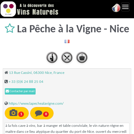
Toggl
navig
La Pêche à la Vigne - Nice
13 Rue Cassini, 06300 Nice, France
+ 33 (0)6 24 88 25 04
Contacter par mail
https://www.lapechealavigne.com/
1
0
à la fois cave à vins, bar à manger et table conviviale, le vin nature règne en
maitre dans ce lieu atypique du quartier du port de Nice. ouvert du mercredi