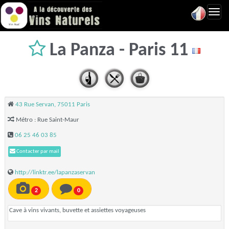
Toggl
navig
La Panza - Paris 11
43 Rue Servan, 75011 Paris
Métro : Rue Saint-Maur
06 25 46 03 85
Contacter par mail
http://linktr.ee/lapanzaservan
2
0
Cave à vins vivants, buvette et assiettes voyageuses