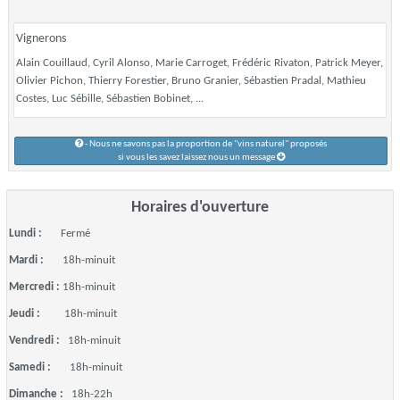
Vignerons
Alain Couillaud, Cyril Alonso, Marie Carroget, Frédéric Rivaton, Patrick Meyer,
Olivier Pichon, Thierry Forestier, Bruno Granier, Sébastien Pradal, Mathieu
Costes, Luc Sébille, Sébastien Bobinet, ...
- Nous ne savons pas la proportion de "vins naturel" proposés
si vous les savez laissez nous un message
Horaires d'ouverture
Lundi :
Fermé
Mardi :
18h-minuit
Mercredi :
18h-minuit
Jeudi :
18h-minuit
Vendredi :
18h-minuit
Samedi :
18h-minuit
Dimanche :
18h-22h