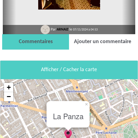
Par
ARNAIZ
le
07/11/2024 à 04:53
Commentaires
Ajouter un commentaire
Afficher / Cacher la carte
+
−
×
La Panza