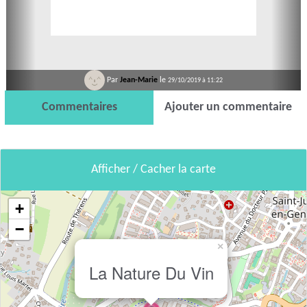
Par
Jean-Marie
le
29/10/2019 à 11:22
Commentaires
Ajouter un commentaire
Afficher / Cacher la carte
+
−
×
La Nature Du Vin