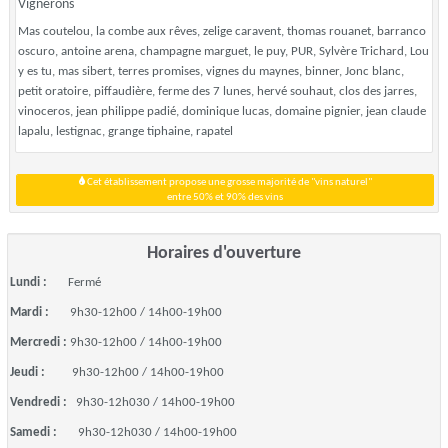
Vignerons
Mas coutelou, la combe aux rêves, zelige caravent, thomas rouanet, barranco
oscuro, antoine arena, champagne marguet, le puy, PUR, Sylvère Trichard, Lou
y es tu, mas sibert, terres promises, vignes du maynes, binner, Jonc blanc,
petit oratoire, piffaudière, ferme des 7 lunes, hervé souhaut, clos des jarres,
vinoceros, jean philippe padié, dominique lucas, domaine pignier, jean claude
lapalu, lestignac, grange tiphaine, rapatel
Cet établissement propose une grosse majorité de "vins naturel"
entre 50% et 90% des vins
Horaires d'ouverture
Lundi :
Fermé
Mardi :
9h30-12h00 / 14h00-19h00
Mercredi :
9h30-12h00 / 14h00-19h00
Jeudi :
9h30-12h00 / 14h00-19h00
Vendredi :
9h30-12h030 / 14h00-19h00
Samedi :
9h30-12h030 / 14h00-19h00