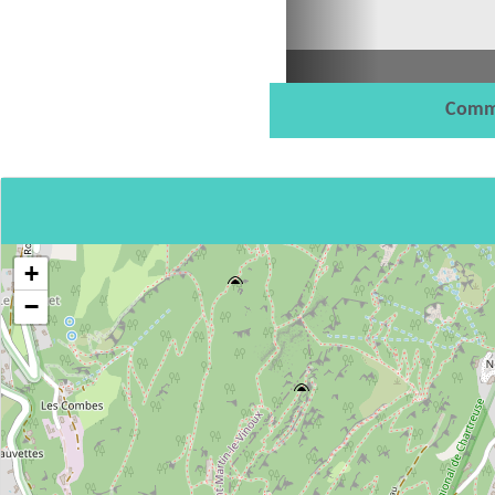
Comm
+
−