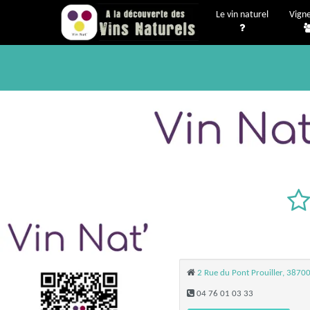
Le vin naturel
Vign
2 Rue du Pont Prouiller, 3870
04 76 01 03 33