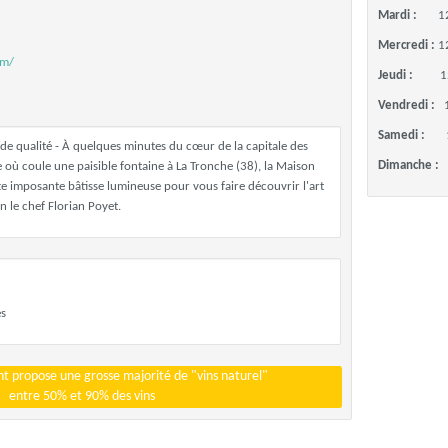
Mardi :
1
Mercredi :
1
om/
Jeudi :
1
Vendredi :
Samedi :
 de qualité - À quelques minutes du cœur de la capitale des
Dimanche :
 où coule une paisible fontaine à La Tronche (38), la Maison
tte imposante bâtisse lumineuse pour vous faire découvrir l'art
n le chef Florian Poyet.
es
t propose une grosse majorité de "vins naturel"
entre 50% et 90% des vins