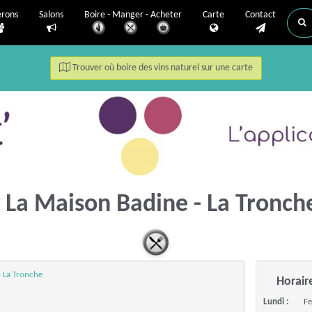
erons
Salons
Boire - Manger - Acheter
Carte
Contact
Trouver où boire des vins naturel sur une carte
La Maison Badine - La Tronc
0 La Tronche
Horair
Lundi :
F