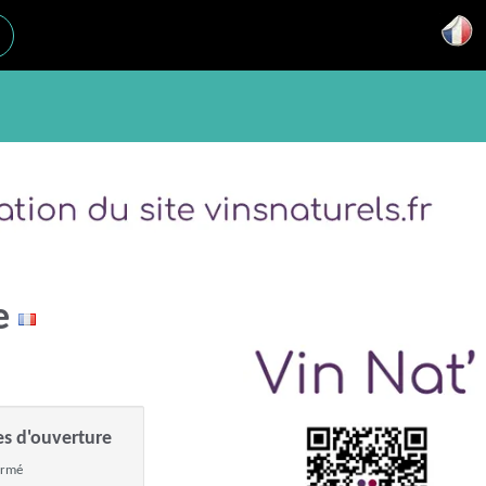
he
es d'ouverture
ermé