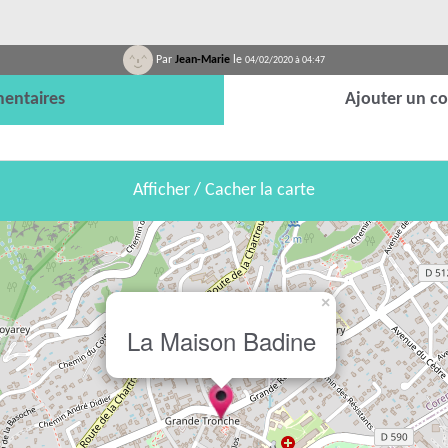
Par
Jean-Marie
le
04/02/2020 à 04:47
entaires
Ajouter un c
Afficher / Cacher la carte
×
La Maison Badine