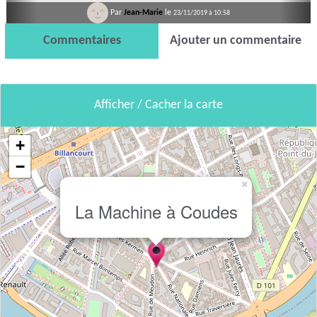
Par
Jean-Marie
le
23/11/2019 à 10:58
Commentaires
Ajouter un commentaire
Afficher / Cacher la carte
+
−
×
La Machine à Coudes