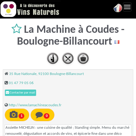
Toggl
navig
La Machine à Coudes -
Boulogne-Billancourt
35 Rue Nationale, 92100 Boulogne-Billancourt
01 47 79 05 06
Contacter par mail
http://www.lamachineacoudes.fr
1
0
Assiette MICHELIN : une cuisine de qualité ; Standing simple. Menu du marché
renouvelé, dégustation et accords de vins, et épicerie fine dans une déco