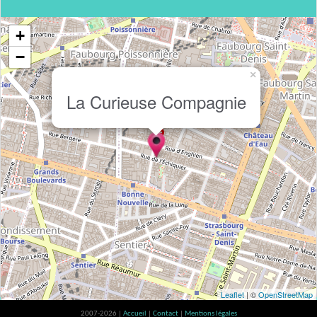
+
−
×
La Curieuse Compagnie
Leaflet
| ©
OpenStreetMap
2007-2026 |
Accueil
|
Contact
|
Mentions légales