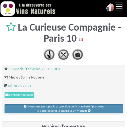
Toggl
navig
La Curieuse Compagnie -
Paris 10
32 Rue de l'Échiquier, 75010 Paris
Métro : Bonne Nouvelle
06 70 75 29 21
Contacter par mail
- Nous ne savons pas la proportion de "vins naturel" proposés
si vous les savez laissez nous un message
Horaires d'ouverture