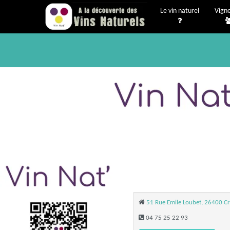
Le vin naturel
Vign
51 Rue Emile Loubet, 26400 Cr
04 75 25 22 93