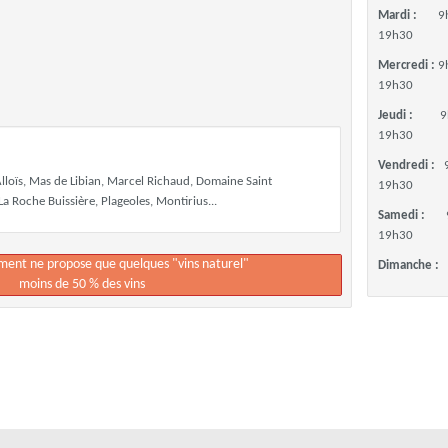
Mardi :
9
19h30
Mercredi :
9
19h30
Jeudi :
9
19h30
Vendredi :
lloïs, Mas de Libian, Marcel Richaud, Domaine Saint
19h30
a Roche Buissière, Plageoles, Montirius...
Samedi :
19h30
ement ne propose que quelques "vins naturel"
Dimanche :
moins de 50 % des vins