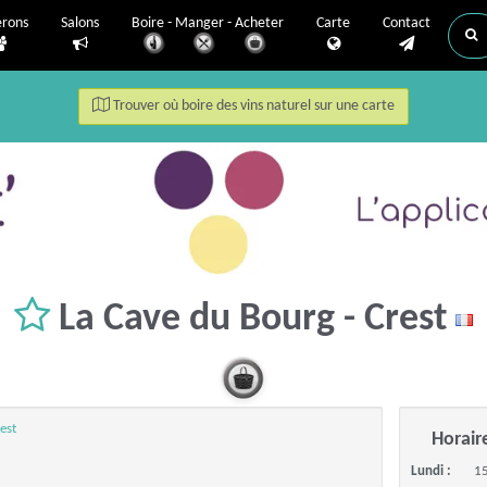
erons
Salons
Boire - Manger - Acheter
Carte
Contact
Trouver où boire des vins naturel sur une carte
La Cave du Bourg - Crest
est
Horair
Lundi :
15