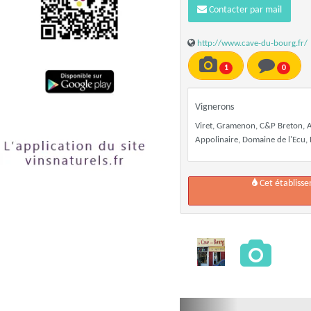
Contacter par mail
http://www.cave-du-bourg.fr/
1
0
Vignerons
Viret, Gramenon, C&P Breton, A
Appolinaire, Domaine de l'Ecu, L
Cet établiss