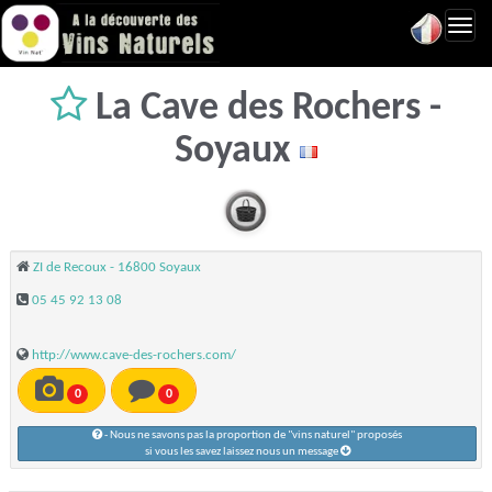
Toggl
navig
La Cave des Rochers -
Soyaux
ZI de Recoux - 16800 Soyaux
05 45 92 13 08
http://www.cave-des-rochers.com/
0
0
- Nous ne savons pas la proportion de "vins naturel" proposés
si vous les savez laissez nous un message