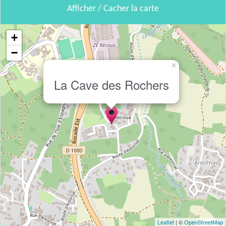
Afficher / Cacher la carte
+
−
×
La Cave des Rochers
Leaflet
| ©
OpenStreetMap