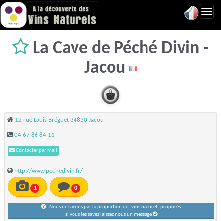
Toggl
navig
La Cave de Péché Divin -
Jacou
12 rue Louis Bréguet 34830 Jacou
04 67 86 84 11
Contacter par mail
http://www.pechedivin.fr/
1
0
- Nous ne savons pas la proportion de "vins naturel" proposés
si vous les savez laissez nous un message