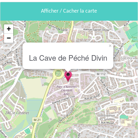
Afficher / Cacher la carte
+
−
×
La Cave de Péché Divin