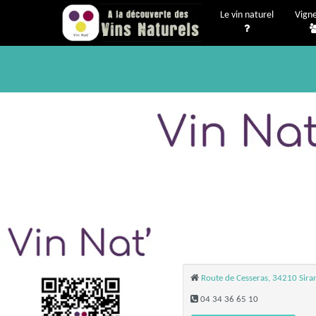
Le vin naturel
Vign
Route de Cesseras, 34210 Sira
04 34 36 65 10