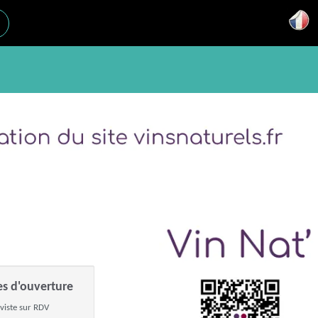
es d'ouverture
viste sur RDV