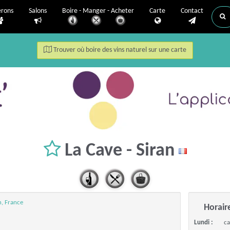
erons
Salons
Boire - Manger - Acheter
Carte
Contact
Trouver où boire des vins naturel sur une carte
La Cave - Siran
n, France
Horair
Lundi :
ca