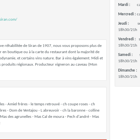
Mardi :
c
Mercredi :
c
siran.com/
Jeudi :
s
18h30/21h
Vendredi :
18h30/21h
ive réhabilitée de Siran de 1907, nous vous proposons plus de
r en boutique ou à la carte du restaurant dont la majorité de
Samedi :
dynamie, et certains vins nature. Bar à vins également. Midi et
18h30/21h
des produits régionaux. Producteur vigneron au caveau (Mon
Dimanche :
18h30/21h
es - Amiel frères - le temps retrouvé - ch coupe roses - ch
pères - Dom de Ventajou - L abreuvoir - ch la baronne - colline
- Mas des agrunelles - Mas Cal de moura - Pech d'andré - Mas
t