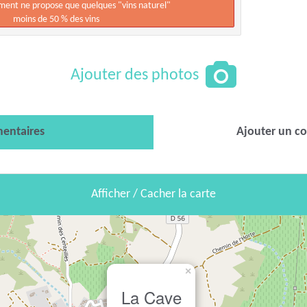
ement ne propose que quelques "vins naturel"
moins de 50 % des vins
Ajouter des photos
entaires
Ajouter un c
Afficher / Cacher la carte
×
La Cave