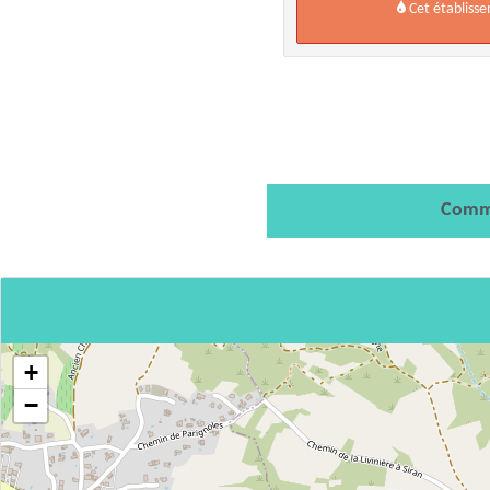
Cet établiss
Comm
+
−