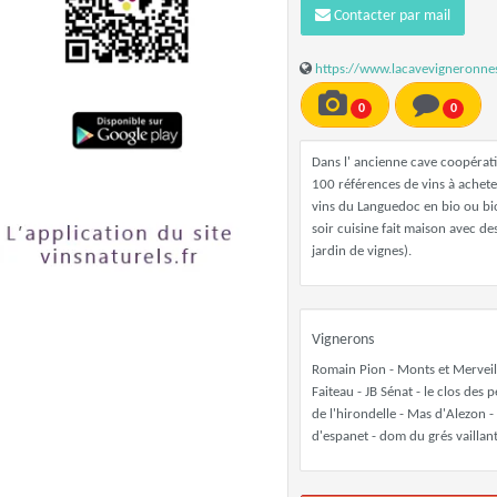
Contacter par mail
https://www.lacavevigneronne
0
0
Dans l' ancienne cave coopérat
100 références de vins à achete
vins du Languedoc en bio ou bio
soir cuisine fait maison avec 
jardin de vignes).
Vignerons
Romain Pion - Monts et Merveill
Faiteau - JB Sénat - le clos des 
de l'hirondelle - Mas d'Alezon 
d'espanet - dom du grés vaillan