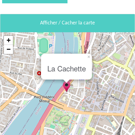
Afficher / Cacher la carte
+
−
×
La Cachette