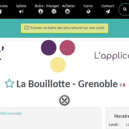
erons
Salons
Boire - Manger - Acheter
Carte
Contact
Trouver où boire des vins naturel sur une carte
La Bouillotte - Grenoble
8000 Grenoble
Horair
Lundi :
12