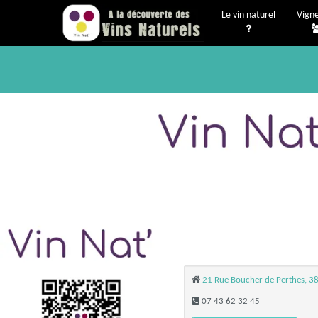
Le vin naturel
Vign
21 Rue Boucher de Perthes, 3
07 43 62 32 45