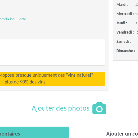
Mardi :
1
Mercredi :
1
com/la-bouillotte
Jeudi :
1
Vendredi :
Samedi :
Dimanche :
propose presque uniquement des "vins naturel"
plus de 90% des vins
Ajouter des photos
entaires
Ajouter un c