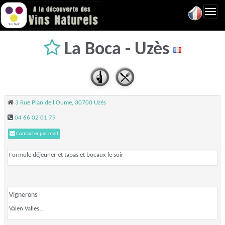
Toggl
navig
La Boca - Uzès
3 Rue Plan de l'Oume, 30700 Uzès
04 66 02 01 79
Contacter par mail
Formule déjeuner et tapas et bocaux le soir
Vignerons
Valen Valles...