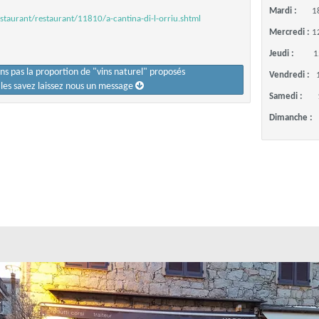
Mardi :
1
staurant/restaurant/11810/a-cantina-di-l-orriu.shtml
Mercredi :
1
Jeudi :
1
ons pas la proportion de "vins naturel" proposés
Vendredi :
s les savez laissez nous un message
Samedi :
Dimanche :