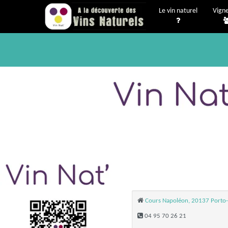
Le vin naturel
Vign
Cours Napoléon, 20137 Porto
04 95 70 26 21