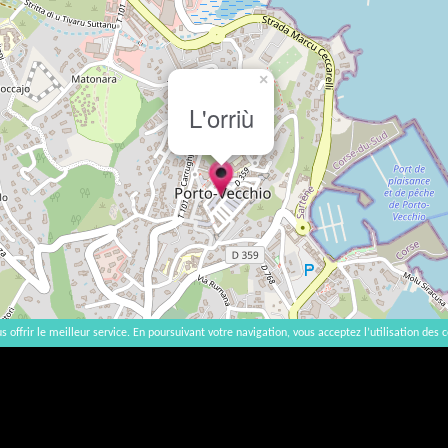
×
L'orriù
s offrir le meilleur service. En poursuivant votre navigation, vous acceptez l’utilisation des c
2007-2026 |
Accueil
|
Contact
|
Mentions légales
L'abus d'alcool est dangereux pour la santé, à consommer avec modération. | vinsnaturels | v3.12