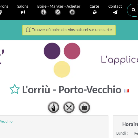
erons
Salons
Boire - Manger - Acheter
Carte
Contact
Trouver où boire des vins naturel sur une carte
L'orriù - Porto-Vecchio
-Vecchio
Horair
Lundi :
F