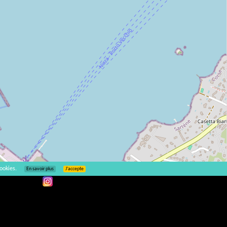
ookies.
En savoir plus
J’accepte
Leaflet
| ©
OpenStreetMap