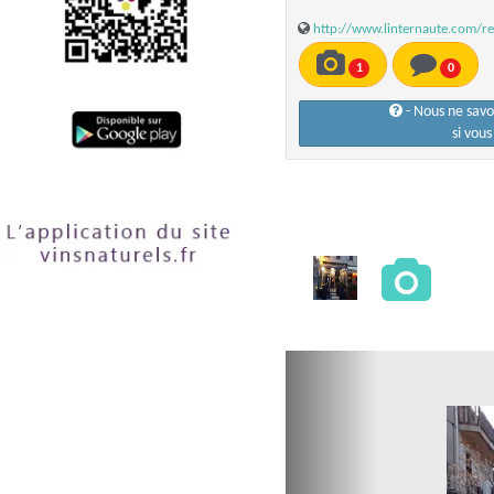
http://www.linternaute.com/re
1
0
- Nous ne sav
si vou