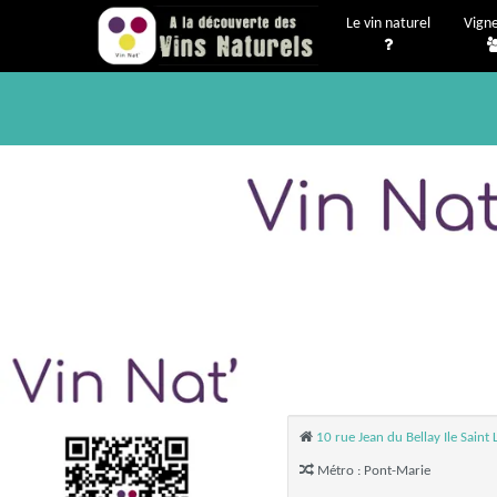
Le vin naturel
Vign
10 rue Jean du Bellay Ile Saint
Métro : Pont-Marie