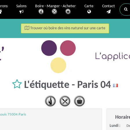
erons
Salons
Boire - Manger - Acheter
Carte
Contact
Trouver où boire des vins naturel sur une carte
L'étiquette - Paris 04
 Louis 75004 Paris
Horair
Lundi :
De