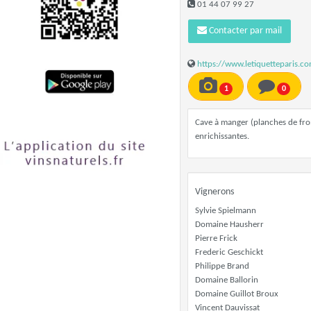
01 44 07 99 27
Contacter par mail
https://www.letiquetteparis.c
1
0
Cave à manger (planches de from
enrichissantes.
Vignerons
Sylvie Spielmann
Domaine Hausherr
Pierre Frick
Frederic Geschickt
Philippe Brand
Domaine Ballorin
Domaine Guillot Broux
Vincent Dauvissat