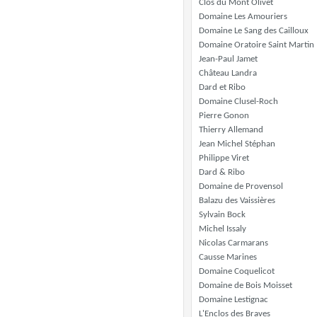
Clos du Mont Olivet
Domaine Les Amouriers
Domaine Le Sang des Cailloux
Domaine Oratoire Saint Martin
Jean-Paul Jamet
Château Landra
Dard et Ribo
Domaine Clusel-Roch
Pierre Gonon
Thierry Allemand
Jean Michel Stéphan
Philippe Viret
Dard & Ribo
Domaine de Provensol
Balazu des Vaissières
Sylvain Bock
Michel Issaly
Nicolas Carmarans
Causse Marines
Domaine Coquelicot
Domaine de Bois Moisset
Domaine Lestignac
L'Enclos des Braves