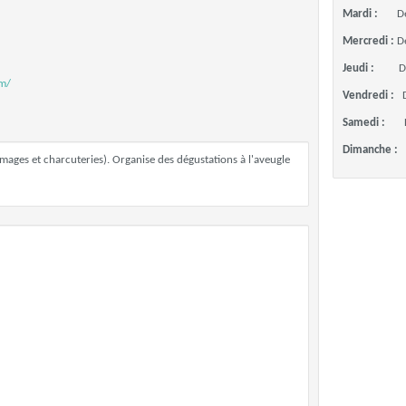
Mardi :
D
Mercredi :
D
Jeudi :
D
om/
Vendredi :
Samedi :
Dimanche :
ages et charcuteries). Organise des dégustations à l'aveugle