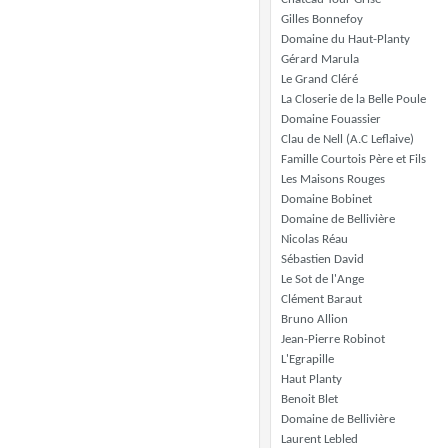
Gilles Bonnefoy
Domaine du Haut-Planty
Gérard Marula
Le Grand Cléré
La Closerie de la Belle Poule
Domaine Fouassier
Clau de Nell (A.C Leflaive)
Famille Courtois Père et Fils
Les Maisons Rouges
Domaine Bobinet
Domaine de Bellivière
Nicolas Réau
Sébastien David
Le Sot de l'Ange
Clément Baraut
Bruno Allion
Jean-Pierre Robinot
L'Egrapille
Haut Planty
Benoit Blet
Domaine de Bellivière
Laurent Lebled