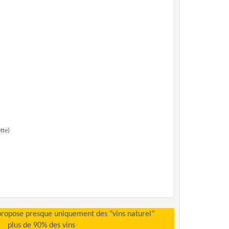
tte)
propose presque uniquement des "vins naturel"
plus de 90% des vins