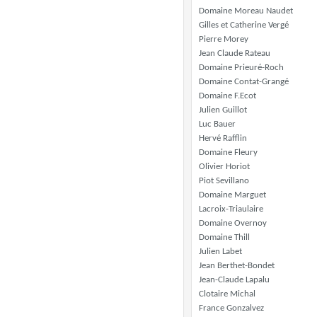
Domaine Moreau Naudet
Gilles et Catherine Vergé
Pierre Morey
Jean Claude Rateau
Domaine Prieuré-Roch
Domaine Contat-Grangé
Domaine F.Ecot
Julien Guillot
Luc Bauer
Hervé Rafflin
Domaine Fleury
Olivier Horiot
Piot Sevillano
Domaine Marguet
Lacroix-Triaulaire
Domaine Overnoy
Domaine Thill
Julien Labet
Jean Berthet-Bondet
Jean-Claude Lapalu
Clotaire Michal
France Gonzalvez