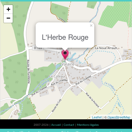
+
−
×
L'Herbe Rouge
Leaflet
| ©
OpenStreetMap
2007-2026 |
Accueil
|
Contact
|
Mentions légales
L'abus d'alcool est dangereux pour la santé, à consommer avec modération. |