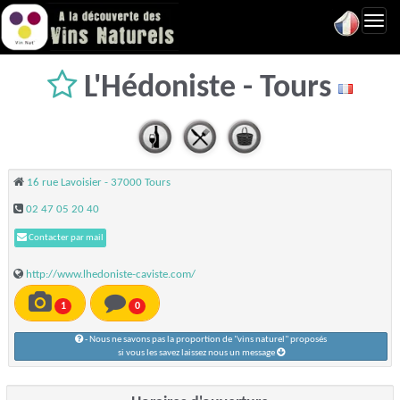
Toggl
navig
L'Hédoniste - Tours
16 rue Lavoisier - 37000 Tours
02 47 05 20 40
Contacter par mail
http://www.lhedoniste-caviste.com/
1
0
- Nous ne savons pas la proportion de "vins naturel" proposés
si vous les savez laissez nous un message