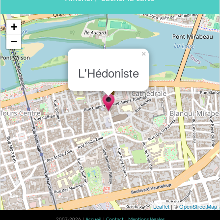
+
−
×
L'Hédoniste
Leaflet
| ©
OpenStreetMap
2007-2026 |
Accueil
|
Contact
|
Mentions légales