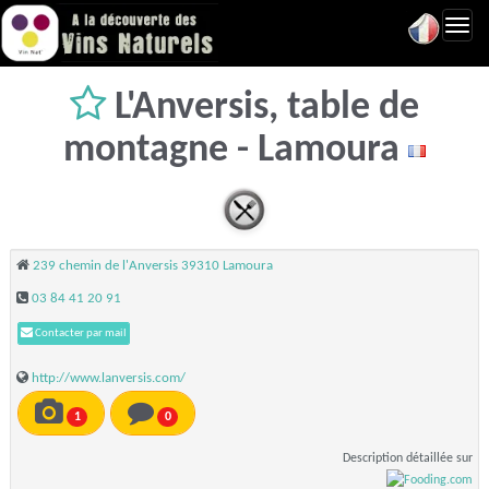
Toggl
navig
L'Anversis, table de
montagne - Lamoura
239 chemin de l'Anversis 39310 Lamoura
03 84 41 20 91
Contacter par mail
http://www.lanversis.com/
1
0
Description détaillée sur