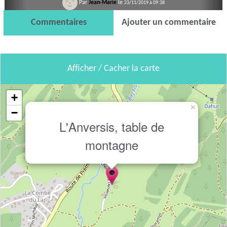
Par
Jean-Marie
le
23/11/2019 à 09:38
Commentaires
Ajouter un commentaire
Afficher / Cacher la carte
+
×
−
L'Anversis, table de
montagne