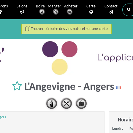
erons
Salons
Boire - Manger - Acheter
Carte
Contact
Trouver où boire des vins naturel sur une carte
L'Angevigne - Angers
gers
Horair
Lundi :
F