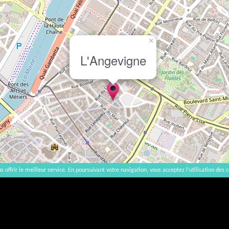
×
L'Angevigne
s offrir le meilleur service. En poursuivant votre navigation, vous acceptez l’utilisation des c
2007-2026 |
Accueil
|
Contact
|
Mentions légales
L'abus d'alcool est dangereux pour la santé, à consommer avec modération. | vinsnaturels | v3.12