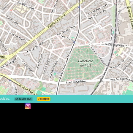
ookies.
En savoir plus
J’accepte
Leaflet
| ©
OpenStreetMap