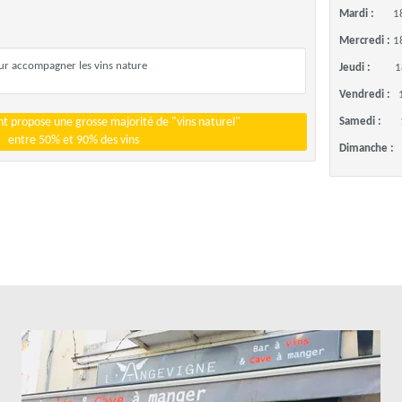
Mardi :
1
Mercredi :
1
our accompagner les vins nature
Jeudi :
1
Vendredi :
t propose une grosse majorité de "vins naturel"
Samedi :
entre 50% et 90% des vins
Dimanche :