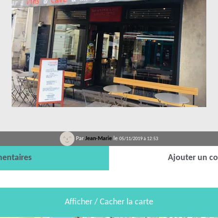
Par
Jean-Marie
le
05/11/2019 à 12:53
entaires
Ajouter un c
Afficher / Cacher la carte