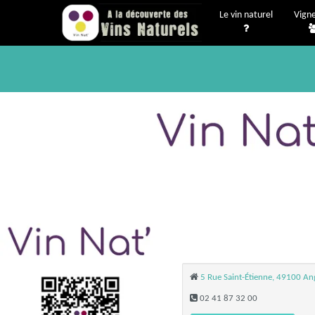
Le vin naturel
Vign
5 Rue Saint-Étienne, 49100 An
02 41 87 32 00