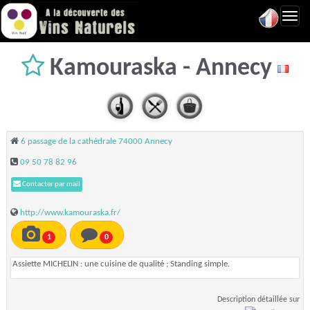
Toggl
navig
Kamouraska - Annecy
6 passage de la cathédrale 74000 Annecy
09 50 78 82 96
Contacter par mail
http://www.kamouraska.fr/
1
0
Assiette MICHELIN : une cuisine de qualité ; Standing simple.
Description détaillée sur