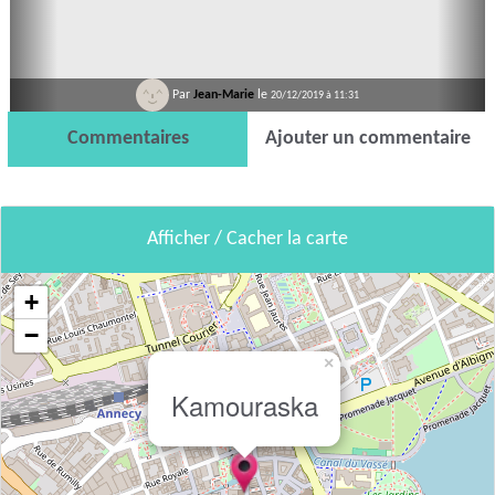
Par
Jean-Marie
le
20/12/2019 à 11:31
Commentaires
Ajouter un commentaire
Afficher / Cacher la carte
+
−
×
Kamouraska