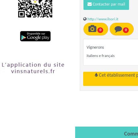
Contacter par mail
http://www.ilsori.it
0
0
Vignerons
italiens e français
Cet établissement 
Comm