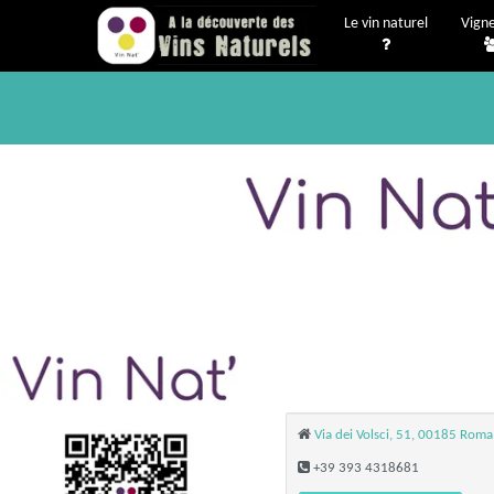
Le vin naturel
Vign
Via dei Volsci, 51, 00185 Roma 
+39 393 4318681