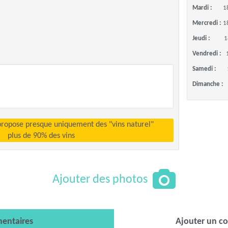
Mardi :
1
Mercredi :
1
Jeudi :
1
Vendredi :
Samedi :
Dimanche :
propose presque uniquement des "vins naturel"
plus de 90% des vins
Ajouter des photos
entaires
Ajouter un c