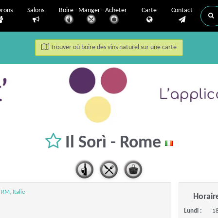
erons
Salons
Boire - Manger - Acheter
Carte
Contact
Trouver où boire des vins naturel sur une carte
Il Sorì - Rome
RM, Italie
Horair
Lundi :
18