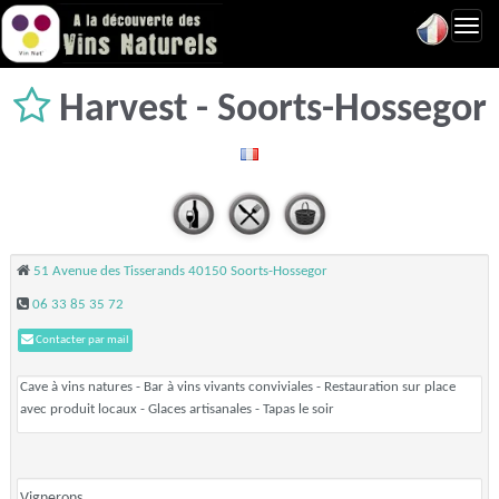
Toggl
navig
Harvest - Soorts-Hossegor
51 Avenue des Tisserands 40150 Soorts-Hossegor
06 33 85 35 72
Contacter par mail
Cave à vins natures - Bar à vins vivants conviviales - Restauration sur place
avec produit locaux - Glaces artisanales - Tapas le soir
Vignerons