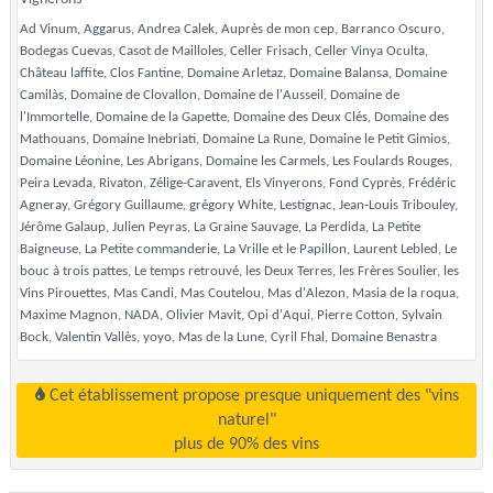
Ad Vinum, Aggarus, Andrea Calek, Auprès de mon cep, Barranco Oscuro,
Bodegas Cuevas, Casot de Mailloles, Celler Frisach, Celler Vinya Oculta,
Château laffite, Clos Fantine, Domaine Arletaz, Domaine Balansa, Domaine
Camilàs, Domaine de Clovallon, Domaine de l'Ausseil, Domaine de
l'Immortelle, Domaine de la Gapette, Domaine des Deux Clés, Domaine des
Mathouans, Domaine Inebriati, Domaine La Rune, Domaine le Petit Gimios,
Domaine Léonine, Les Abrigans, Domaine les Carmels, Les Foulards Rouges,
Peira Levada, Rivaton, Zélige-Caravent, Els Vinyerons, Fond Cyprès, Frédéric
Agneray, Grégory Guillaume, grégory White, Lestignac, Jean-Louis Tribouley,
Jérôme Galaup, Julien Peyras, La Graine Sauvage, La Perdida, La Petite
Baigneuse, La Petite commanderie, La Vrille et le Papillon, Laurent Lebled, Le
bouc à trois pattes, Le temps retrouvé, les Deux Terres, les Frères Soulier, les
Vins Pirouettes, Mas Candi, Mas Coutelou, Mas d'Alezon, Masia de la roqua,
Maxime Magnon, NADA, Olivier Mavit, Opi d'Aqui, Pierre Cotton, Sylvain
Bock, Valentin Vallès, yoyo, Mas de la Lune, Cyril Fhal, Domaine Benastra
Cet établissement propose presque uniquement des "vins
naturel"
plus de 90% des vins