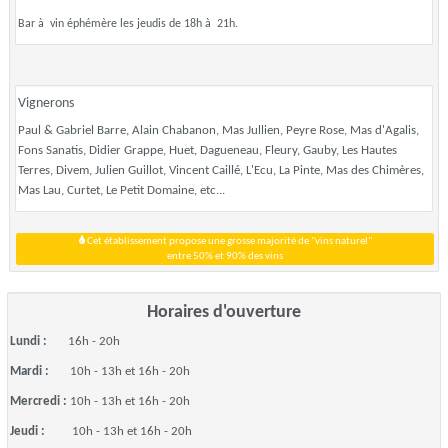
Bar à vin éphémère les jeudis de 18h à 21h.
Vignerons
Paul & Gabriel Barre, Alain Chabanon, Mas Jullien, Peyre Rose, Mas d'Agalis,
Fons Sanatis, Didier Grappe, Huet, Dagueneau, Fleury, Gauby, Les Hautes
Terres, Divem, Julien Guillot, Vincent Caillé, L'Ecu, La Pinte, Mas des Chimères,
Mas Lau, Curtet, Le Petit Domaine, etc...
Cet établissement propose une grosse majorité de "vins naturel"
entre 50% et 90% des vins
Horaires d'ouverture
Lundi :
16h - 20h
Mardi :
10h - 13h et 16h - 20h
Mercredi :
10h - 13h et 16h - 20h
Jeudi :
10h - 13h et 16h - 20h