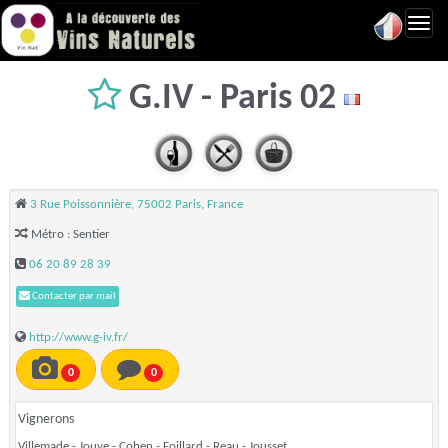
Toggl
navig
G.IV - Paris 02
3 Rue Poissonnière, 75002 Paris, France
Métro : Sentier
06 20 89 28 39
Contacter par mail
http://www.g-iv.fr/
0
0
Vignerons
Villemade - Jouve - Cohen - Foillard - Reau - Jousset ...