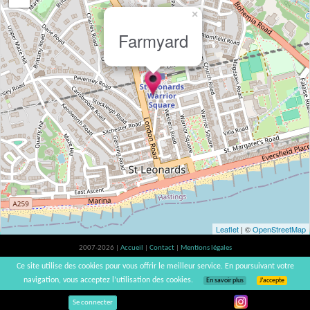
×
Farmyard
Leaflet
| ©
OpenStreetMap
2007-2026 |
Accueil
|
Contact
|
Mentions légales
L'abus d'alcool est dangereux pour la santé, à consommer avec modération. |
Ce site utilise des cookies pour vous offrir le meilleur service. En poursuivant votre
vinsnaturels | v3.12
navigation, vous acceptez l’utilisation des cookies.
En savoir plus
J’accepte
Se connecter