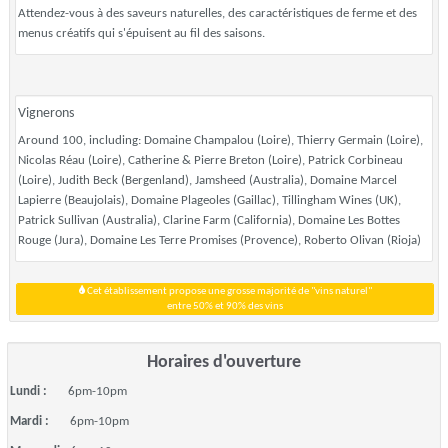
Attendez-vous à des saveurs naturelles, des caractéristiques de ferme et des
menus créatifs qui s'épuisent au fil des saisons.
Vignerons
Around 100, including: Domaine Champalou (Loire), Thierry Germain (Loire),
Nicolas Réau (Loire), Catherine & Pierre Breton (Loire), Patrick Corbineau
(Loire), Judith Beck (Bergenland), Jamsheed (Australia), Domaine Marcel
Lapierre (Beaujolais), Domaine Plageoles (Gaillac), Tillingham Wines (UK),
Patrick Sullivan (Australia), Clarine Farm (California), Domaine Les Bottes
Rouge (Jura), Domaine Les Terre Promises (Provence), Roberto Olivan (Rioja)
Cet établissement propose une grosse majorité de "vins naturel"
entre 50% et 90% des vins
Horaires d'ouverture
Lundi :
6pm-10pm
Mardi :
6pm-10pm