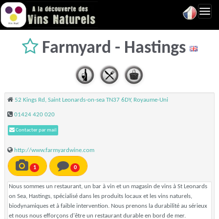
Toggl
navig
Farmyard - Hastings
52 Kings Rd, Saint Leonards-on-sea TN37 6DY, Royaume-Uni
01424 420 020
Contacter par mail
http://www.farmyardwine.com
1
0
Nous sommes un restaurant, un bar à vin et un magasin de vins à St Leonards
on Sea, Hastings, spécialisé dans les produits locaux et les vins naturels,
biodynamiques et à faible intervention. Nous prenons la durabilité au sérieux
et nous nous efforçons d'être un restaurant durable en bord de mer.