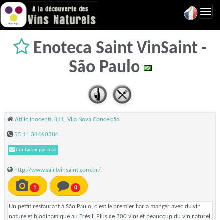
Toggl
navig
Enoteca Saint VinSaint -
São Paulo
Atilio Inocenti, 811, Vila Nova Conceição
55 11 38460384
Contacter par mail
http://www.saintvinsaint.com.br/
1
0
Un pettit restaurant à São Paulo; c'est le premier bar a manger avec du vin
nature et biodinamique au Brésil. Plus de 300 vins et beaucoup du vin naturel