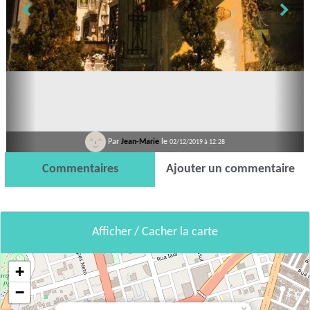
Par
Jean-Marie
le
02/12/2019 à 12:28
Commentaires
Ajouter un commentaire
Afficher / Cacher la carte
+
−
×