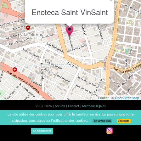
Enoteca Saint VinSaint
Leaflet
| ©
OpenStreetMap
2007-2026 |
Accueil
|
Contact
|
Mentions légales
L'abus d'alcool est dangereux pour la santé, à consommer avec modération. |
Ce site utilise des cookies pour vous offrir le meilleur service. En poursuivant votre
vinsnaturels | v3.12
navigation, vous acceptez l’utilisation des cookies.
En savoir plus
J’accepte
Se connecter