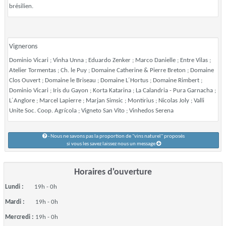
brésilien.
Vignerons
Dominio Vicari ; Vinha Unna ; Eduardo Zenker ; Marco Danielle ; Entre Vilas ;
Atelier Tormentas ; Ch. le Puy ; Domaine Catherine & Pierre Breton ; Domaine
Clos Ouvert ; Domaine le Briseau ; Domaine L´Hortus ; Domaine Rimbert ;
Dominio Vicari ; Iris du Gayon ; Korta Katarina ; La Calandria - Pura Garnacha ;
L´Anglore ; Marcel Lapierre ; Marjan Simsic ; Montirius ; Nicolas Joly ; Valli
Unite Soc. Coop. Agrícola ; Vigneto San Vito ; Vinhedos Serena
- Nous ne savons pas la proportion de "vins naturel" proposés
si vous les savez laissez nous un message
Horaires d'ouverture
Lundi :
19h - 0h
Mardi :
19h - 0h
Mercredi :
19h - 0h