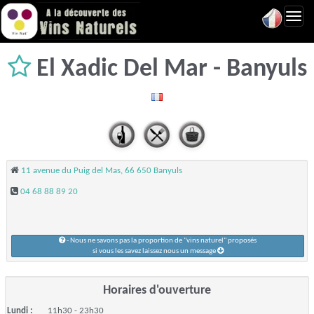
Toggl
navig
El Xadic Del Mar - Banyuls
11 avenue du Puig del Mas, 66 650 Banyuls
04 68 88 89 20
- Nous ne savons pas la proportion de "vins naturel" proposés
si vous les savez laissez nous un message
Horaires d'ouverture
Lundi :
11h30 - 23h30