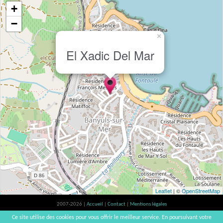
+
−
×
El Xadic Del Mar
Leaflet
| ©
OpenStreetMap
2007-2026 |
Accueil
|
Contact
|
Mentions légales
L'abus d'alcool est dangereux pour la santé, à consommer avec modération. |
Ce site utilise des cookies pour vous offrir le meilleur service. En poursuivant votre