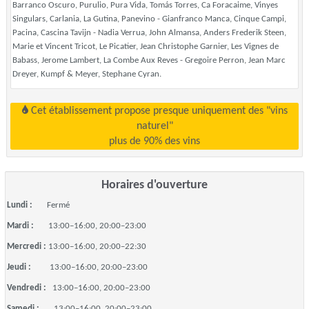
Barranco Oscuro, Purulio, Pura Vida, Tomás Torres, Ca Foracaime, Vinyes
Singulars, Carlania, La Gutina, Panevino - Gianfranco Manca, Cinque Campi,
Pacina, Cascina Tavijn - Nadia Verrua, John Almansa, Anders Frederik Steen,
Marie et Vincent Tricot, Le Picatier, Jean Christophe Garnier, Les Vignes de
Babass, Jerome Lambert, La Combe Aux Reves - Gregoire Perron, Jean Marc
Dreyer, Kumpf & Meyer, Stephane Cyran.
Cet établissement propose presque uniquement des "vins
naturel"
plus de 90% des vins
Horaires d'ouverture
Lundi :
Fermé
Mardi :
13:00–16:00, 20:00–23:00
Mercredi :
13:00–16:00, 20:00–22:30
Jeudi :
13:00–16:00, 20:00–23:00
Vendredi :
13:00–16:00, 20:00–23:00
Samedi :
13:00–16:00, 20:00–23:00