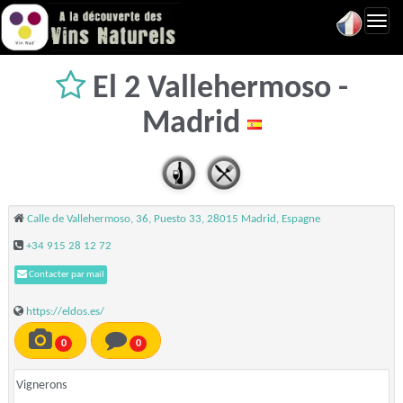
Toggl
navig
El 2 Vallehermoso -
Madrid
Calle de Vallehermoso, 36, Puesto 33, 28015 Madrid, Espagne
+34 915 28 12 72
Contacter par mail
https://eldos.es/
0
0
Vignerons