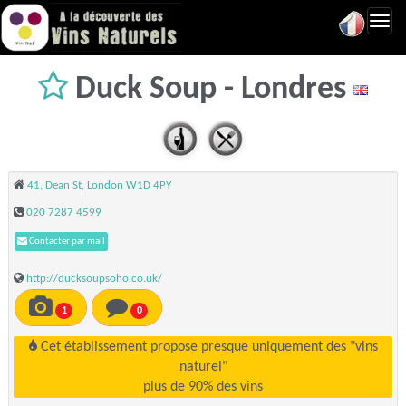
Toggl
navig
Duck Soup - Londres
41, Dean St, London W1D 4PY
020 7287 4599
Contacter par mail
http://ducksoupsoho.co.uk/
1
0
Cet établissement propose presque uniquement des "vins
naturel"
plus de 90% des vins