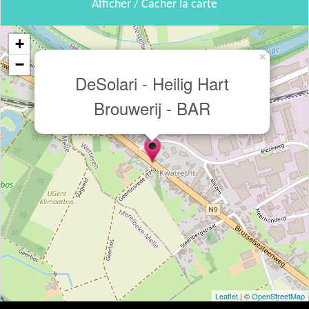
Afficher / Cacher la carte
+
×
−
DeSolari - Heilig Hart
Brouwerij - BAR
Leaflet
| ©
OpenStreetMap