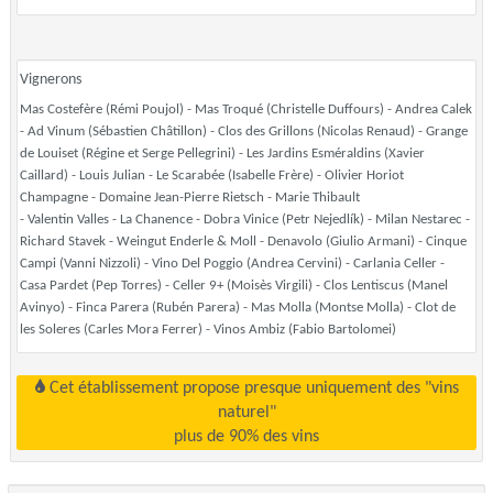
Vignerons
Mas Costefère (Rémi Poujol) - Mas Troqué (Christelle Duffours) - Andrea Calek
- Ad Vinum (Sébastien Châtillon) - Clos des Grillons (Nicolas Renaud) - Grange
de Louiset (Régine et Serge Pellegrini) - Les Jardins Esméraldins (Xavier
Caillard) - Louis Julian - Le Scarabée (Isabelle Frère) - Olivier Horiot
Champagne - Domaine Jean-Pierre Rietsch - Marie Thibault
- Valentin Valles - La Chanence - Dobra Vinice (Petr Nejedlík) - Milan Nestarec -
Richard Stavek - Weingut Enderle & Moll - Denavolo (Giulio Armani) - Cinque
Campi (Vanni Nizzoli) - Vino Del Poggio (Andrea Cervini) - Carlania Celler -
Casa Pardet (Pep Torres) - Celler 9+ (Moisès Virgili) - Clos Lentiscus (Manel
Avinyo) - Finca Parera (Rubén Parera) - Mas Molla (Montse Molla) - Clot de
les Soleres (Carles Mora Ferrer) - Vinos Ambiz (Fabio Bartolomei)
Cet établissement propose presque uniquement des "vins
naturel"
plus de 90% des vins