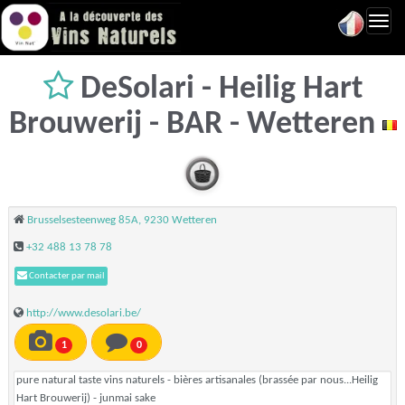
Toggl
navig
DeSolari - Heilig Hart
Brouwerij - BAR - Wetteren
Brusselsesteenweg 85A, 9230 Wetteren
+32 488 13 78 78
Contacter par mail
http://www.desolari.be/
1
0
pure natural taste vins naturels - bières artisanales (brassée par nous...Heilig
Hart Brouwerij) - junmai sake