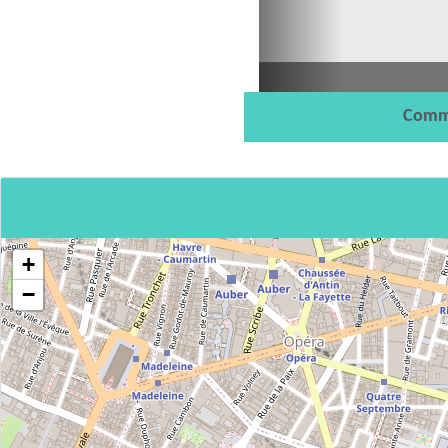
Comm
+
−