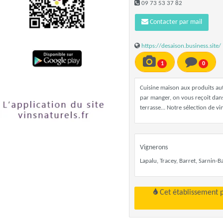
09 73 53 37 82
Contacter par mail
https://desaison.business.site/
1
0
Cuisine maison aux produits au
par manger, on vous reçoit dans 
terrasse... Notre sélection de vi
Vignerons
Lapalu, Tracey, Barret, Sarnin-Barr
Cet établissement 