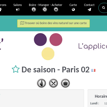
erons
Salons
Boire - Manger - Acheter
Carte
Contact
Trouver où boire des vins naturel sur une carte
De saison - Paris 02
s
Horair
Lundi :
12