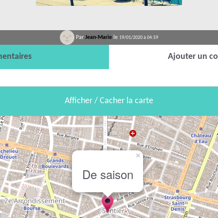
Par
Jean-Marie
le
19/01/2020 à 04:59
entaires
Ajouter un c
Afficher / Cacher la carte
×
De saison