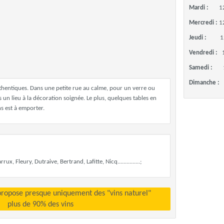
Mardi :
1
Mercredi :
1
Jeudi :
1
Vendredi :
Samedi :
Dimanche :
thentiques. Dans une petite rue au calme, pour un verre ou
un lieu à la décoration soignée. Le plus, quelques tables en
ns est à emporter.
ux, Fleury, Dutraive, Bertrand, Lafitte, Nicq...............;
propose presque uniquement des "vins naturel"
plus de 90% des vins