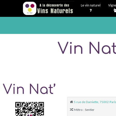
Le vin naturel
Vign
5 rue de Damiette, 75002 Pari
Métro : Sentier