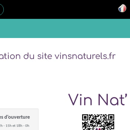
es d'ouverture
h - 15h et 18h - 0h