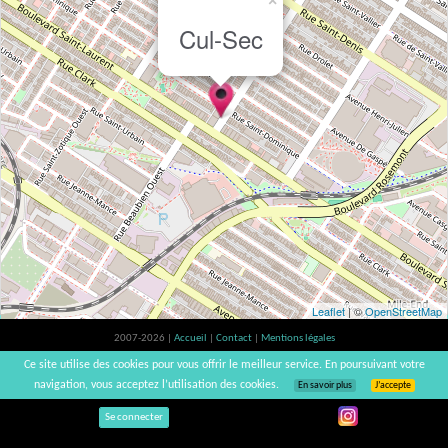
×
Cul-Sec
Leaflet
| ©
OpenStreetMap
2007-2026 |
Accueil
|
Contact
|
Mentions légales
L'abus d'alcool est dangereux pour la santé, à consommer avec modération. |
Ce site utilise des cookies pour vous offrir le meilleur service. En poursuivant votre
vinsnaturels | v3.12
navigation, vous acceptez l’utilisation des cookies.
En savoir plus
J’accepte
Se connecter