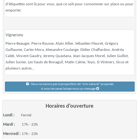
d'étiquettes sont là pour vous, que ce soit pour consommer sur place ou pour
emporter.
Vignerons
Pierre Beauger, Pierre Rousse, Alain Allier, Sébastien Fleuret, Grégory
Guillaume, Carles Mora, Alexandre Coulange, Didier Chaffardon, Andréa
Calek, Vincent Gaudry, Jeremy Quastana, Jean-Jacques Morel, Julien Guillot,
Julien Sunier, Les hauts de Bonaguil, Matin Calme, Yoyo, Si Vintners, Sicus et
plusieurs autres...
- Nous ne savons pas la proportion de "vins naturel" proposés
si vous les savez laissez nous un message
Horaires d'ouverture
Lundi :
Fermé
Mardi :
17h - 23h
Mercredi :
17h - 23h