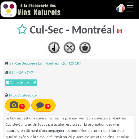
Toggl
navig
Cul-Sec - Montréal
29 Rue Beaubien Est, Montréal, QC H2S 1P7
514-439-8747
Contacter par mail
http://cul-sec.ca/
1
0
Le Cul-sec, est une cave à manger, le premier véritable caviste de Montréal.
Caviste-Cantine. Un focus particulier est fait sur la promotion des vins
naturels, en tâchant d'accompagner les bouteilles par une nourriture de
qualité, axée sur la simplicité. Environ 25 places assises et une cinquantaine