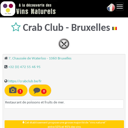
Toggl
navig
Crab Club - Bruxelles
7, Chaussée de Waterloo - 1060 Bruxelles
+32 (0) 472 55 46 95
https://crabclub.be/fr
1
0
Restaurant de poissons et fruits de mer.
Cet établissement propose une grosse majorité de "vins naturel"
entre 50% et 90% des vins