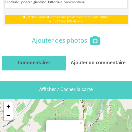
Diotisalvi, podere giardino, fattoria di Sammontana
Cet établissement propose une grosse majorité de "vins naturel"
entre 50% et 90% des vins
Ajouter des photos
Commentaires
Ajouter un commentaire
Afficher / Cacher la carte
+
−
×