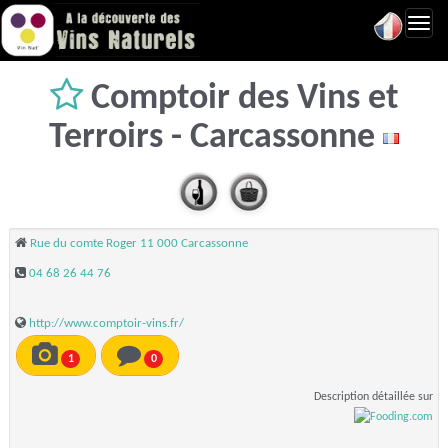
Toggl
navig
Comptoir des Vins et
Terroirs - Carcassonne
Rue du comte Roger 11 000 Carcassonne
04 68 26 44 76
http://www.comptoir-vins.fr/
1
0
Description détaillée sur