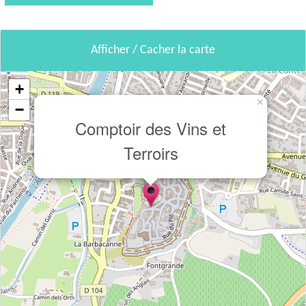
Afficher / Cacher la carte
+
×
−
Comptoir des Vins et
Terroirs