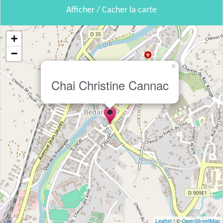
Afficher / Cacher la carte
+
−
×
Chai Christine Cannac
Leaflet
| ©
OpenStreetMap