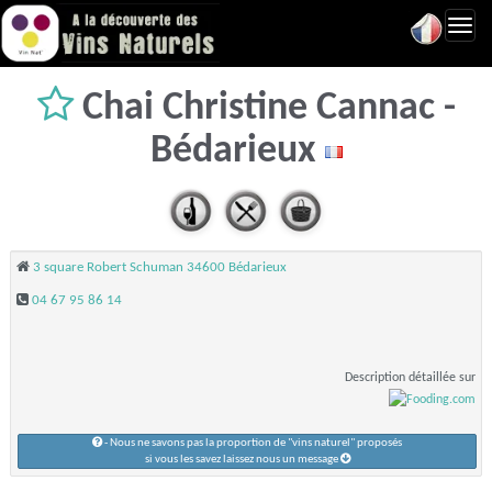
Toggl
navig
Chai Christine Cannac -
Bédarieux
3 square Robert Schuman 34600 Bédarieux
04 67 95 86 14
Description détaillée sur
- Nous ne savons pas la proportion de "vins naturel" proposés
si vous les savez laissez nous un message