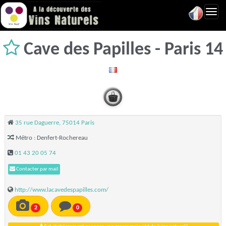
Toggl
navig
Cave des Papilles - Paris 14
35 rue Daguerre, 75014 Paris
Métro : Denfert-Rochereau
01 43 20 05 74
Contacter par mail
http://www.lacavedespapilles.com/
2
0