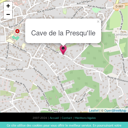
+
−
×
Cave de la Presqu'Ile
Leaflet
| ©
OpenStreetMap
2007-2026 |
Accueil
|
Contact
|
Mentions légales
L'abus d'alcool est dangereux pour la santé, à consommer avec modération. |
Ce site utilise des cookies pour vous offrir le meilleur service. En poursuivant votre