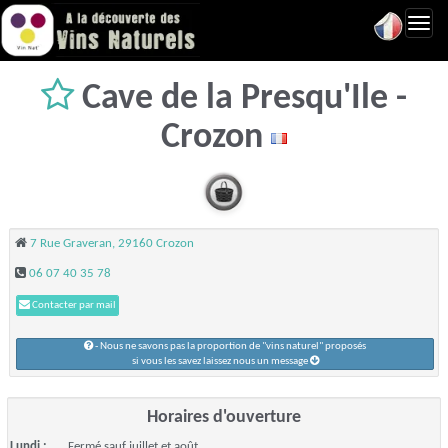
Toggl
navig
Cave de la Presqu'Ile -
Crozon
7 Rue Graveran, 29160 Crozon
06 07 40 35 78
Contacter par mail
- Nous ne savons pas la proportion de "vins naturel" proposés
si vous les savez laissez nous un message
Horaires d'ouverture
Lundi :
Fermé sauf juillet et août